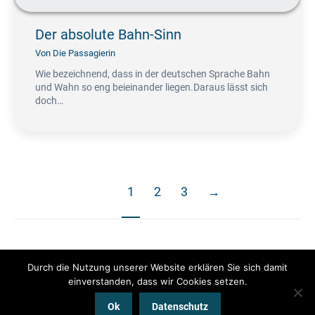
Der absolute Bahn-Sinn
Von
Die Passagierin
Wie bezeichnend, dass in der deutschen Sprache Bahn
und Wahn so eng beieinander liegen.Daraus lässt sich
doch…
1
2
3
→
Durch die Nutzung unserer Website erklären Sie sich damit
einverstanden, dass wir Cookies setzen.
Ok
Datenschutz
© www.pendeln.mobi by Die Passagierin 2025 | Alle Rechte vorbehalten