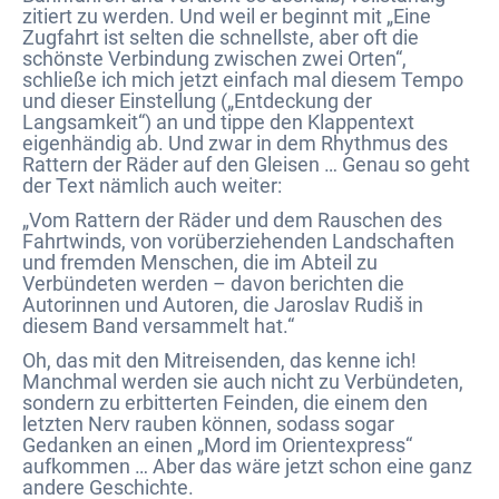
zitiert zu werden. Und weil er beginnt mit „Eine
Zugfahrt ist selten die schnellste, aber oft die
schönste Verbindung zwischen zwei Orten“,
schließe ich mich jetzt einfach mal diesem Tempo
und dieser Einstellung („Entdeckung der
Langsamkeit“) an und tippe den Klappentext
eigenhändig ab. Und zwar in dem Rhythmus des
Rattern der Räder auf den Gleisen … Genau so geht
der Text nämlich auch weiter:
„Vom Rattern der Räder und dem Rauschen des
Fahrtwinds, von vorüberziehenden Landschaften
und fremden Menschen, die im Abteil zu
Verbündeten werden – davon berichten die
Autorinnen und Autoren, die Jaroslav Rudiš in
diesem Band versammelt hat.“
Oh, das mit den Mitreisenden, das kenne ich!
Manchmal werden sie auch nicht zu Verbündeten,
sondern zu erbitterten Feinden, die einem den
letzten Nerv rauben können, sodass sogar
Gedanken an einen „Mord im Orientexpress“
aufkommen … Aber das wäre jetzt schon eine ganz
andere Geschichte.