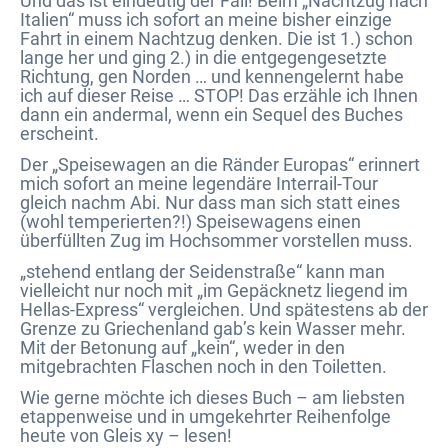
Und das ist eindeutig der Fall! Beim „Nachtzug nach
Italien“ muss ich sofort an meine bisher einzige
Fahrt in einem Nachtzug denken. Die ist 1.) schon
lange her und ging 2.) in die entgegengesetzte
Richtung, gen Norden … und kennengelernt habe
ich auf dieser Reise … STOP! Das erzähle ich Ihnen
dann ein andermal, wenn ein Sequel des Buches
erscheint.
Der „Speisewagen an die Ränder Europas“ erinnert
mich sofort an meine legendäre Interrail-Tour
gleich nachm Abi. Nur dass man sich statt eines
(wohl temperierten?!) Speisewagens einen
überfüllten Zug im Hochsommer vorstellen muss.
„stehend entlang der Seidenstraße“ kann man
vielleicht nur noch mit „im Gepäcknetz liegend im
Hellas-Express“ vergleichen. Und spätestens ab der
Grenze zu Griechenland gab’s kein Wasser mehr.
Mit der Betonung auf „kein“, weder in den
mitgebrachten Flaschen noch in den Toiletten.
Wie gerne möchte ich dieses Buch – am liebsten
etappenweise und in umgekehrter Reihenfolge
heute von Gleis xy – lesen!