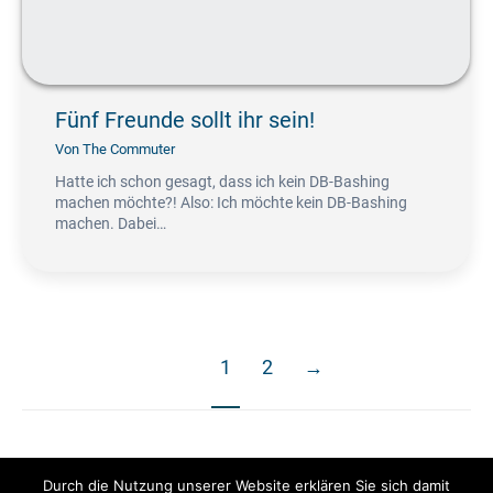
Fünf Freunde sollt ihr sein!
Von
The Commuter
Hatte ich schon gesagt, dass ich kein DB-Bashing
machen möchte?! Also: Ich möchte kein DB-Bashing
machen. Dabei…
1
2
→
Durch die Nutzung unserer Website erklären Sie sich damit