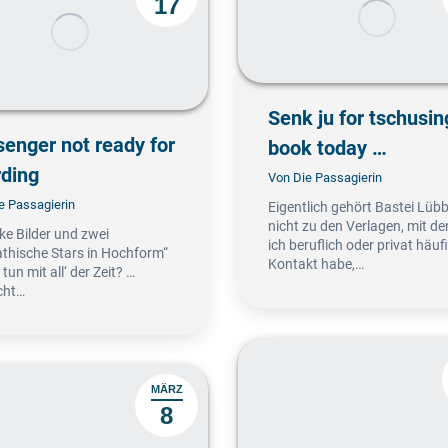
17
Senk ju for tschusin
enger not ready for
book today …
ding
Von
Die Passagierin
e Passagierin
Eigentlich gehört Bastei Lüb
nicht zu den Verlagen, mit d
ke Bilder und zwei
ich beruflich oder privat häuf
thische Stars in Hochform“
Kontakt habe,…
tun mit all‘ der Zeit? …
icht…
MÄRZ
8