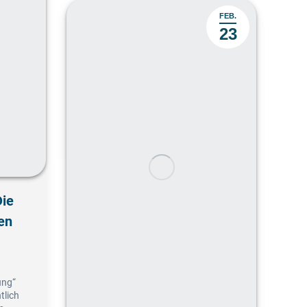
FEB.
23
Die
en
ung“
tlich