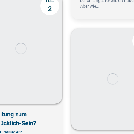
schon längst rezensiert habe
FEB.
Aber wie…
2
eitung zum
ücklich-Sein?
e Passagierin