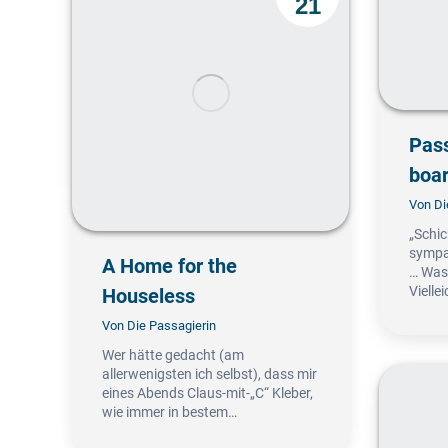
21
Pass
boar
Von
Di
„Schic
sympa
A Home for the
… Was 
Vielle
Houseless
Von
Die Passagierin
Wer hätte gedacht (am
allerwenigsten ich selbst), dass mir
eines Abends Claus-mit-„C“ Kleber,
wie immer in bestem…