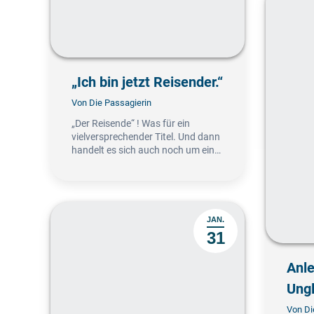
„Ich bin jetzt Reisender.“
Von
Die Passagierin
„Der Reisende“ ! Was für ein
vielversprechender Titel. Und dann
handelt es sich auch noch um ein…
JAN.
31
Anl
Ungl
Von
Di