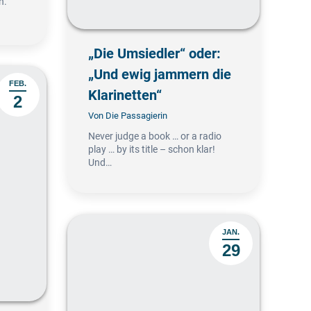
n.
„Die Umsiedler“ oder:
„Und ewig jammern die
FEB.
Klarinetten“
2
Von
Die Passagierin
Never judge a book … or a radio
play … by its title – schon klar!
Und…
JAN.
29