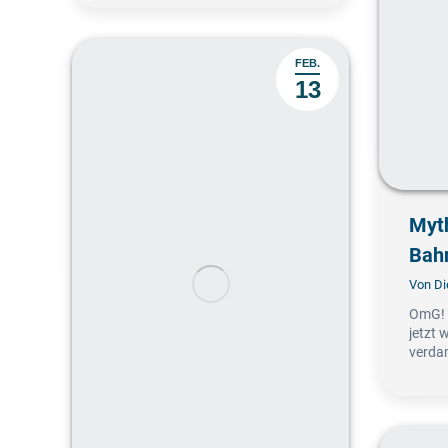
FEB.
13
Myt
Bah
Von
Di
OmG! I
jetzt 
verda