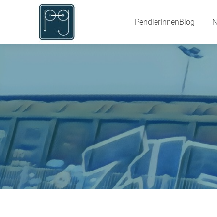
PendlerInnenBlog
PendlerInnenBlog
N