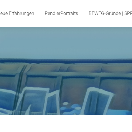
eue Erfahrungen
Neue Erfahrungen
PendlerPortraits
PendlerPortraits
BEWEG-Gründe | SP
BEWEG-Gründe | S