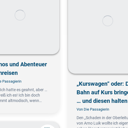
hos und Abenteuer
nreisen
e Passagierin
„Kurswagen“ oder: 
ch hatte es geahnt, aber …
Bahn auf Kurs bring
weiß ich es! Ich bin doch
… und diesen halten
mmt altmodisch, wenn…
Von
Die Passagierin
Den „Schaden in der Oberleit
von Arno Luik wollte ich eigen