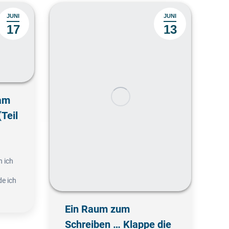
JUNI
JUNI
17
13
 am
Teil
n ich
de ich
Ein Raum zum
Schreiben … Klappe die