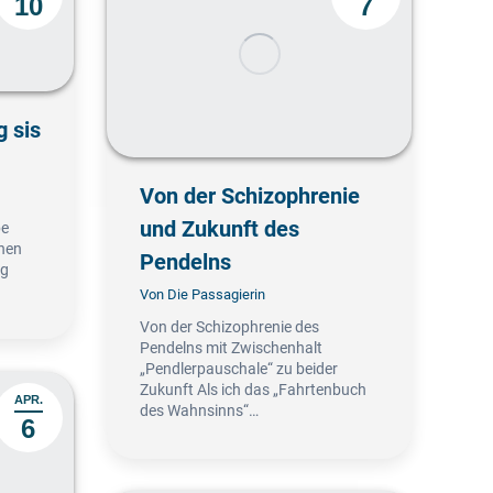
10
7
g sis
Von der Schizophrenie
und Zukunft des
be
enen
Pendelns
ig
Von
Die Passagierin
Von der Schizophrenie des
Pendelns mit Zwischenhalt
„Pendlerpauschale“ zu beider
Zukunft Als ich das „Fahrtenbuch
APR.
des Wahnsinns“…
6