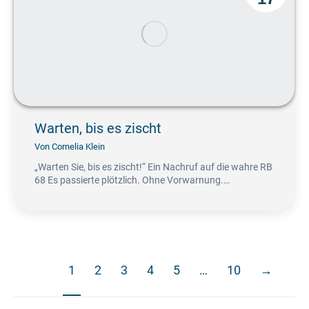
Warten, bis es zischt
Von
Cornelia Klein
„Warten Sie, bis es zischt!“ Ein Nachruf auf die wahre RB
68 Es passierte plötzlich. Ohne Vorwarnung.…
1
2
3
4
5
…
10
→