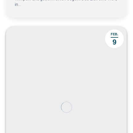
in…
FEB.
9