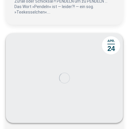
Zufall oder Schicksal?! PENDELN um zu PENDELN …
Das Wort »Pendeln« ist — leider?! — ein sog.
»Teekesselchen«.…
APR.
24